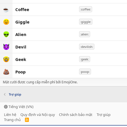
Coffee
:coffee:
Giggle
:giggle:
Alien
:alien:
Devil
:devilish:
Geek
:geek:
Poop
:poop:
Mặt cười được cung cấp miễn phí bởi EmojiOne.
Trợ giúp
Tiếng Việt (VN)
Liên hệ
Quy định và Nội quy
Chính sách bảo mật
Trợ giúp
Trang chủ
R
S