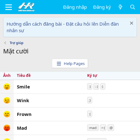
Đăng nhập
Đăng ký
Hướng dẫn cách đăng bài - Đặt câu hỏi lên Diễn đàn
nhân sự
Trợ giúp
Mặt cười
Help Pages
Ảnh
Tiêu đề
Ký tự
Smile
:)
:-)
(:
Wink
;)
Frown
:(
Mad
:mad:
>:(
:@