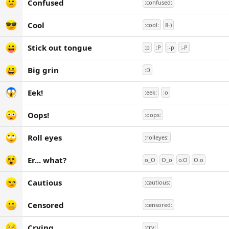
Confused
:confused:
Cool
:cool:
8-)
Stick out tongue
:p
:P
:-p
:-P
Big grin
:D
Eek!
:eek:
:o
Oops!
:oops:
Roll eyes
:rolleyes:
Er... what?
o_O
O_o
o.O
O.o
Cautious
:cautious:
Censored
:censored:
Crying
:cry: