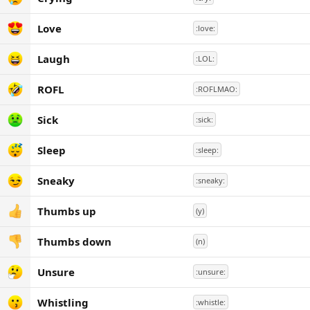
Love
:love:
Laugh
:LOL:
ROFL
:ROFLMAO:
Sick
:sick:
Sleep
:sleep:
Sneaky
:sneaky:
Thumbs up
(y)
Thumbs down
(n)
Unsure
:unsure:
Whistling
:whistle: