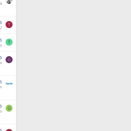
hà
6
T
62
6
T
lo
6
G
o
6
An
6
G
fo
6