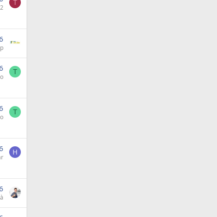
T
62
6
ap
6
T
lo
6
T
lo
6
H
ar
6
hà