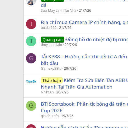
đá
Sửa Máy Lạnh Tại Nhà
21/7/26
Địa chỉ mua Camera IP chính hãng, gi
T
tocdai762
21/7/26
Đồng hồ đo nhiệt độ bị rung
Quảng cáo
T
thuylinhbilalo
20/7/26
Tải KP88 – Hướng dẫn chi tiết từ A đến
G
bắt đầu
Gamekp88to
20/7/26
Kiểm Tra Sửa Biến Tần ABB U
Thảo luận
Nhanh Tại Trần Gia Automation
Nhật An
20/7/26
BTi Sportsbook: Phân tíc bóng đá trận
G
Cup 2026
giaidauinfo
19/7/26
Hướng dẫn cách tự lắp đặt camera qua