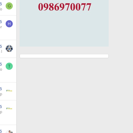
6
G
fo
6
H
ar
6
 l
6
T
lo
6
ap
6
ap
6