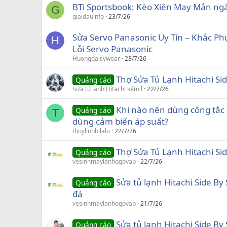
BTi Sportsbook: Kèo Xiên May Mắn ng
G
giaidauinfo
23/7/26
Sửa Servo Panasonic Uy Tín – Khắc P
H
Lỗi Servo Panasonic
Huongdaisywear
23/7/26
Thợ Sửa Tủ Lạnh Hitachi Sid
Quảng cáo
Sửa tủ lạnh Hitachi kém l
22/7/26
Khi nào nên dùng công tắc 
Quảng cáo
T
dùng cảm biến áp suất?
thuylinhbilalo
22/7/26
Thợ Sửa Tủ Lạnh Hitachi Sid
Quảng cáo
vesinhmaylanhogovap
22/7/26
Sửa tủ lạnh Hitachi Side By
Quảng cáo
đá
vesinhmaylanhogovap
21/7/26
Sửa tủ lạnh Hitachi Side By
Quảng cáo