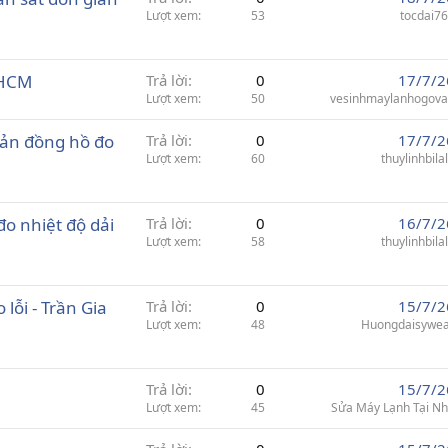
Lượt xem
53
tocdai7
 HCM
Trả lời
0
17/7/2
Lượt xem
50
vesinhmaylanhogov
uản đồng hồ đo
Trả lời
0
17/7/2
Lượt xem
60
thuylinhbila
o nhiệt độ dải
Trả lời
0
16/7/2
Lượt xem
58
thuylinhbila
ỗi - Trần Gia
Trả lời
0
15/7/2
Lượt xem
48
Huongdaisywe
Trả lời
0
15/7/2
Lượt xem
45
Sửa Máy Lạnh Tại N