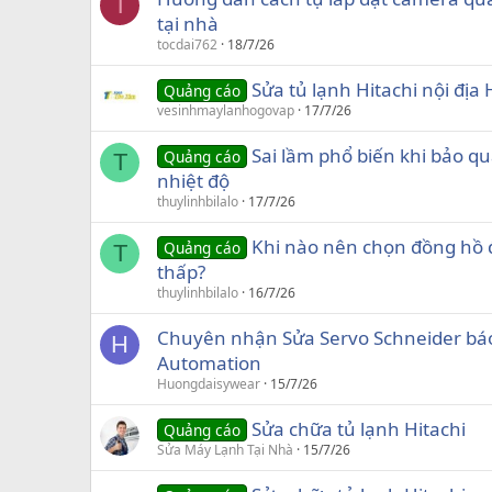
T
tại nhà
tocdai762
18/7/26
Sửa tủ lạnh Hitachi nội địa
Quảng cáo
vesinhmaylanhogovap
17/7/26
Sai lầm phổ biến khi bảo q
Quảng cáo
T
nhiệt độ
thuylinhbilalo
17/7/26
Khi nào nên chọn đồng hồ đ
Quảng cáo
T
thấp?
thuylinhbilalo
16/7/26
Chuyên nhận Sửa Servo Schneider báo l
H
Automation
Huongdaisywear
15/7/26
Sửa chữa tủ lạnh Hitachi
Quảng cáo
Sửa Máy Lạnh Tại Nhà
15/7/26