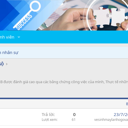
nh viên
n nhân sự
GỘ
C&B được đánh giá cao qua các bằng chứng công việc của mình, Thực tế nhữ
B
Trả lời
0
23/7/2
Lượt xem
61
vesinhmaylanhogov