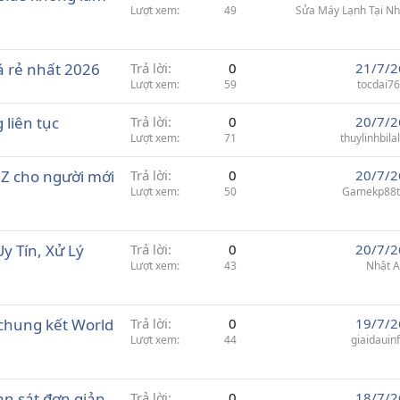
Lượt xem
49
Sửa Máy Lạnh Tại N
á rẻ nhất 2026
Trả lời
0
21/7/2
Lượt xem
59
tocdai7
 liên tục
Trả lời
0
20/7/2
Lượt xem
71
thuylinhbila
 Z cho người mới
Trả lời
0
20/7/2
Lượt xem
50
Gamekp88t
y Tín, Xử Lý
Trả lời
0
20/7/2
Lượt xem
43
Nhật 
 chung kết World
Trả lời
0
19/7/2
Lượt xem
44
giaidauin
n sát đơn giản
Trả lời
0
18/7/2