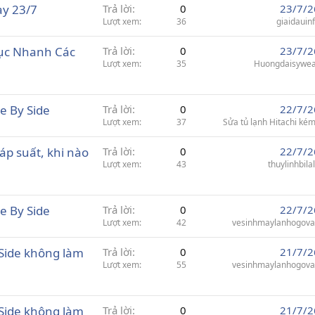
ày 23/7
Trả lời
0
23/7/2
Lượt xem
36
giaidauin
hục Nhanh Các
Trả lời
0
23/7/2
Lượt xem
35
Huongdaisywe
e By Side
Trả lời
0
22/7/2
Lượt xem
37
Sửa tủ lạnh Hitachi kém
áp suất, khi nào
Trả lời
0
22/7/2
Lượt xem
43
thuylinhbila
e By Side
Trả lời
0
22/7/2
Lượt xem
42
vesinhmaylanhogov
 Side không làm
Trả lời
0
21/7/2
Lượt xem
55
vesinhmaylanhogov
 Side không làm
Trả lời
0
21/7/2