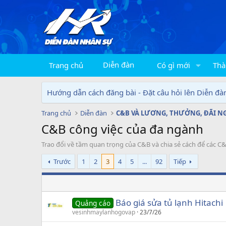
Diễn đàn
Trang chủ
Có gì mới
Thà
Hướng dẫn cách đăng bài - Đặt câu hỏi lên Diễn đà
Trang chủ
Diễn đàn
C&B VÀ LƯƠNG, THƯỞNG, ĐÃI N
C&B công việc của đa ngành
Trao đổi về tầm quan trọng của C&B và chia sẻ cách để các 
Trước
1
2
3
4
5
...
92
Tiếp
Báo giá sửa tủ lạnh Hitachi
Quảng cáo
vesinhmaylanhogovap
23/7/26