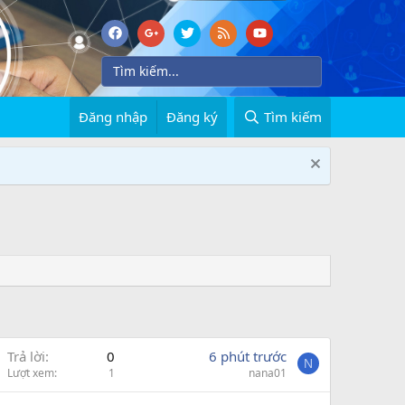
Đăng nhập
Đăng ký
Tìm kiếm
Trả lời
0
6 phút trước
N
Lượt xem
1
nana01