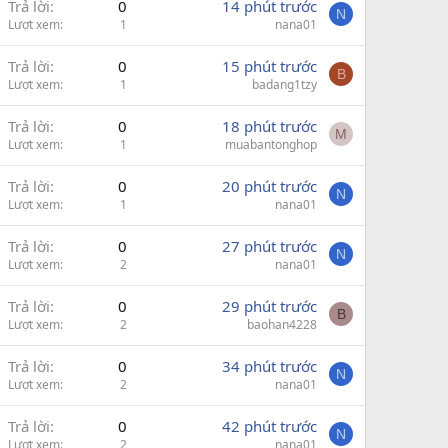
Trả lời
0
14 phút trước
N
Lượt xem
1
nana01
Trả lời
0
15 phút trước
B
Lượt xem
1
badang1tzy
Trả lời
0
18 phút trước
M
Lượt xem
1
muabantonghop
Trả lời
0
20 phút trước
N
Lượt xem
1
nana01
Trả lời
0
27 phút trước
N
Lượt xem
2
nana01
Trả lời
0
29 phút trước
B
Lượt xem
2
baohan4228
Trả lời
0
34 phút trước
N
Lượt xem
2
nana01
Trả lời
0
42 phút trước
N
Lượt xem
2
nana01