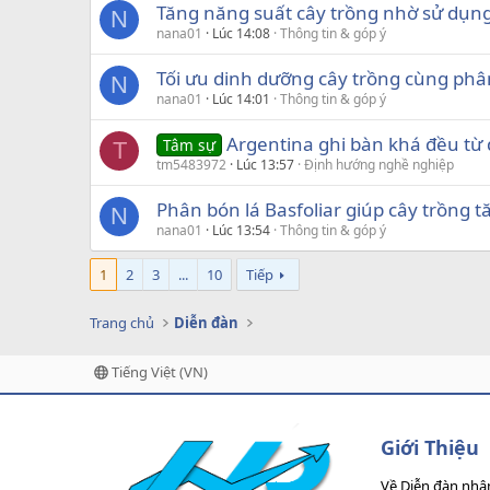
Tăng năng suất cây trồng nhờ sử dụng
N
nana01
Lúc 14:08
Thông tin & góp ý
Tối ưu dinh dưỡng cây trồng cùng phâ
N
nana01
Lúc 14:01
Thông tin & góp ý
Argentina ghi bàn khá đều từ 
Tâm sự
T
tm5483972
Lúc 13:57
Định hướng nghề nghiệp
Phân bón lá Basfoliar giúp cây trồng 
N
nana01
Lúc 13:54
Thông tin & góp ý
1
2
3
...
10
Tiếp
Trang chủ
Diễn đàn
Tiếng Việt (VN)
Giới Thiệu
Về Diễn đàn nhâ