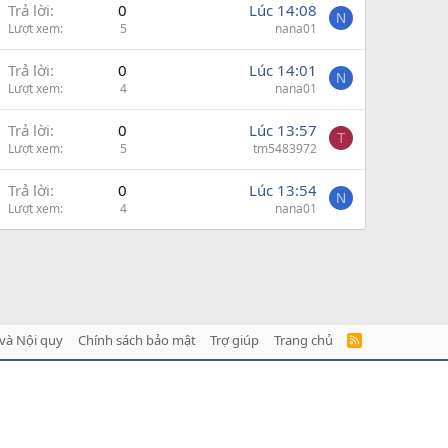
Trả lời
0
Lúc 14:08
N
Lượt xem
5
nana01
Trả lời
0
Lúc 14:01
N
Lượt xem
4
nana01
Trả lời
0
Lúc 13:57
T
Lượt xem
5
tm5483972
Trả lời
0
Lúc 13:54
N
Lượt xem
4
nana01
và Nội quy
Chính sách bảo mật
Trợ giúp
Trang chủ
R
S
S