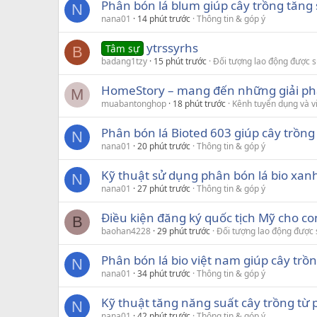
Phân bón lá blum giúp cây trồng tăn
N
nana01
14 phút trước
Thông tin & góp ý
ytrssyrhs
Tâm sự
B
badang1tzy
15 phút trước
Đối tượng lao động được 
HomeStory – mang đến những giải pháp
M
muabantonghop
18 phút trước
Kênh tuyển dụng và v
Phân bón lá Bioted 603 giúp cây trồng
N
nana01
20 phút trước
Thông tin & góp ý
Kỹ thuật sử dụng phân bón lá bio xan
N
nana01
27 phút trước
Thông tin & góp ý
Điều kiện đăng ký quốc tịch Mỹ cho co
B
baohan4228
29 phút trước
Đối tượng lao động được
Phân bón lá bio việt nam giúp cây trồ
N
nana01
34 phút trước
Thông tin & góp ý
Kỹ thuật tăng năng suất cây trồng từ 
N
nana01
42 phút trước
Thông tin & góp ý