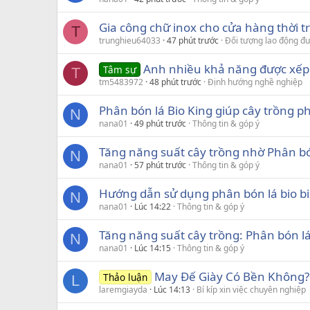
Gia công chữ inox cho cửa hàng thời 
T
trunghieu64033
47 phút trước
Đối tượng lao động đ
Anh nhiều khả năng được xếp 
Tâm sự
T
tm5483972
48 phút trước
Định hướng nghề nghiệp
Phân bón lá Bio King giúp cây trồng p
N
nana01
49 phút trước
Thông tin & góp ý
Tăng năng suất cây trồng nhờ Phân bó
N
nana01
57 phút trước
Thông tin & góp ý
Hướng dẫn sử dụng phân bón lá bio bi
N
nana01
Lúc 14:22
Thông tin & góp ý
Tăng năng suất cây trồng: Phân bón lá
N
nana01
Lúc 14:15
Thông tin & góp ý
May Đế Giày Có Bền Không?
Thảo luận
L
laremgiayda
Lúc 14:13
Bí kíp xin việc chuyên nghiệp