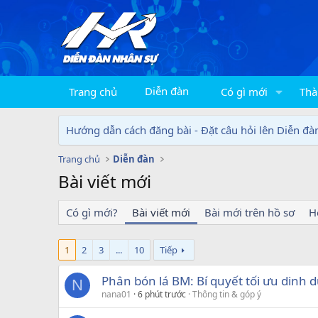
Diễn đàn
Trang chủ
Có gì mới
Thà
Hướng dẫn cách đăng bài - Đặt câu hỏi lên Diễn đà
Trang chủ
Diễn đàn
Bài viết mới
Có gì mới?
Bài viết mới
Bài mới trên hồ sơ
H
1
2
3
...
10
Tiếp
Phân bón lá BM: Bí quyết tối ưu dinh 
N
nana01
6 phút trước
Thông tin & góp ý