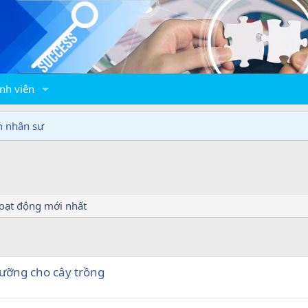
nh viên
n nhân sự
oạt động mới nhất
dưỡng cho cây trồng