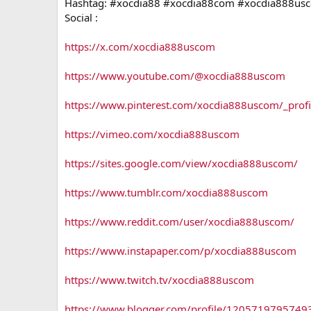
Hashtag: #xocdia88 #xocdia88com #xocdia888us
Social :
https://x.com/xocdia888uscom
https://www.youtube.com/@xocdia888uscom
https://www.pinterest.com/xocdia888uscom/_profi
https://vimeo.com/xocdia888uscom
https://sites.google.com/view/xocdia888uscom/
https://www.tumblr.com/xocdia888uscom
https://www.reddit.com/user/xocdia888uscom/
https://www.instapaper.com/p/xocdia888uscom
https://www.twitch.tv/xocdia888uscom
https://www.blogger.com/profile/120571979574