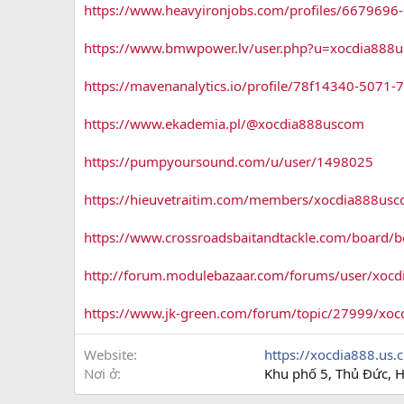
https://www.heavyironjobs.com/profiles/6679696
https://www.bmwpower.lv/user.php?u=xocdia888
https://mavenanalytics.io/profile/78f14340-5071
https://www.ekademia.pl/@xocdia888uscom
https://pumpyoursound.com/u/user/1498025
https://hieuvetraitim.com/members/xocdia888us
https://www.crossroadsbaitandtackle.com/board
http://forum.modulebazaar.com/forums/user/xoc
https://www.jk-green.com/forum/topic/27999/xoc
Website
https://xocdia888.us.
Nơi ở
Khu phố 5, Thủ Đức, H