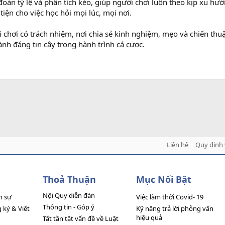
đoán tỷ lệ và phân tích kèo, giúp người chơi luôn theo kịp xu hướn
iện cho việc học hỏi mọi lúc, mọi nơi.
chơi có trách nhiệm, nơi chia sẻ kinh nghiệm, mẹo và chiến thu
nh đáng tin cậy trong hành trình cá cược.
Liên hệ
Quy định 
Thoả Thuận
Mục Nổi Bật
Nội Quy diễn đàn
n sự
Việc làm thời Covid- 19
Thông tin - Góp ý
ký & Viết
Kỹ năng trả lời phỏng vấn
hiệu quả
Tất tần tật vấn đề về Luật