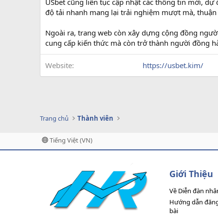
USbet cũng liên tục cập nhật các thông tin mới, dự 
độ tải nhanh mang lại trải nghiệm mượt mà, thuận t
Ngoài ra, trang web còn xây dựng cộng đồng người 
cung cấp kiến thức mà còn trở thành người đồng hà
Website
https://usbet.kim/
Trang chủ
Thành viên
Tiếng Việt (VN)
Giới Thiệu
Về Diễn đàn nhâ
Hướng dẫn đăng 
bài