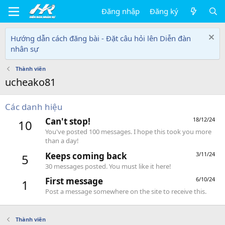
Đăng nhập
Đăng ký
Hướng dẫn cách đăng bài - Đặt câu hỏi lên Diễn đàn
nhân sự
Thành viên
ucheako81
Các danh hiệu
Can't stop!
18/12/24
10
You've posted 100 messages. I hope this took you more
than a day!
Keeps coming back
3/11/24
5
30 messages posted. You must like it here!
First message
6/10/24
1
Post a message somewhere on the site to receive this.
Thành viên