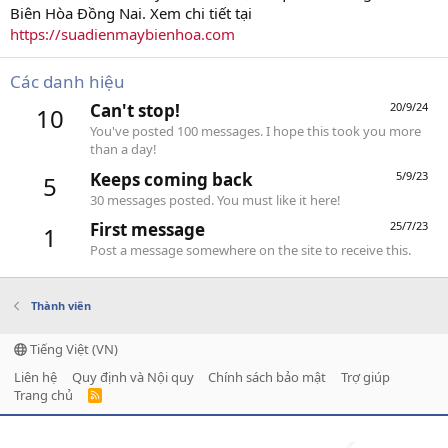
Biên Hòa Đồng Nai. Xem chi tiết tại
https://suadienmaybienhoa.com
Các danh hiệu
Can't stop!
20/9/24
10
You've posted 100 messages. I hope this took you more
than a day!
Keeps coming back
5/9/23
5
30 messages posted. You must like it here!
First message
25/7/23
1
Post a message somewhere on the site to receive this.
Thành viên
Tiếng Việt (VN)
Liên hệ
Quy định và Nội quy
Chính sách bảo mật
Trợ giúp
Trang chủ
R
S
S