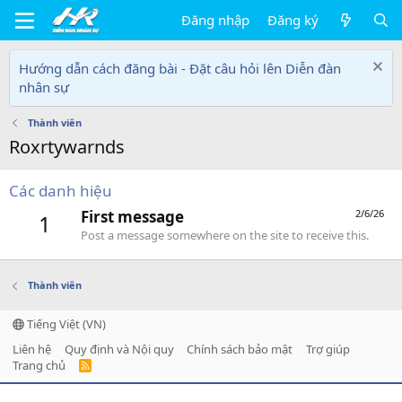
Đăng nhập
Đăng ký
Hướng dẫn cách đăng bài - Đặt câu hỏi lên Diễn đàn
nhân sự
Thành viên
Roxrtywarnds
Các danh hiệu
First message
2/6/26
1
Post a message somewhere on the site to receive this.
Thành viên
Tiếng Việt (VN)
Liên hệ
Quy định và Nội quy
Chính sách bảo mật
Trợ giúp
Trang chủ
R
S
S