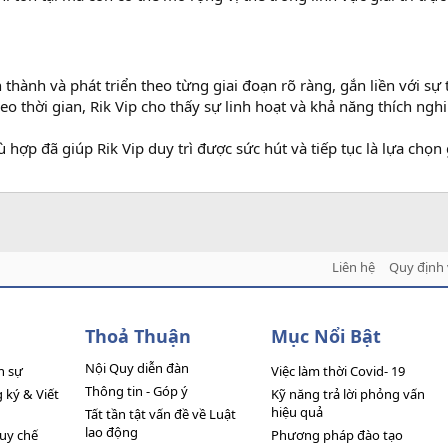
nh thành và phát triển theo từng giai đoạn rõ ràng, gắn liền với s
thời gian, Rik Vip cho thấy sự linh hoạt và khả năng thích nghi cầ
hợp đã giúp Rik Vip duy trì được sức hút và tiếp tục là lựa chọn 
Liên hệ
Quy định 
Thoả Thuận
Mục Nổi Bật
Nội Quy diễn đàn
n sự
Việc làm thời Covid- 19
Thông tin - Góp ý
ký & Viết
Kỹ năng trả lời phỏng vấn
hiệu quả
Tất tần tật vấn đề về Luật
lao động
quy chế
Phương pháp đào tạo