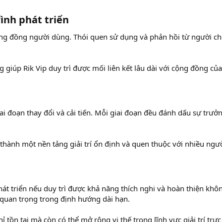
ình phát triển​
cộng đồng người dùng. Thói quen sử dụng và phản hồi từ người chơ
 giúp Rik Vip duy trì được mối liên kết lâu dài với cộng đồng củ
iai đoạn thay đổi và cải tiến. Mỗi giai đoạn đều đánh dấu sự trư
thành một nền tảng giải trí ổn định và quen thuộc với nhiều ngư
 phát triển nếu duy trì được khả năng thích nghi và hoàn thiện kh
 quan trọng trong định hướng dài hạn.
 tồn tại mà còn có thể mở rộng vị thế trong lĩnh vực giải trí trực