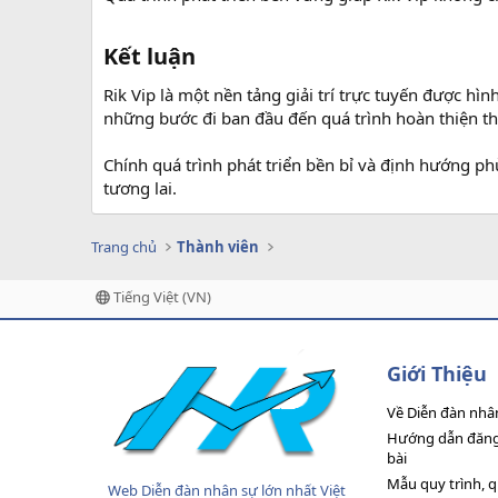
Kết luận​
Rik Vip là một nền tảng giải trí trực tuyến được hì
những bước đi ban đầu đến quá trình hoàn thiện theo 
Chính quá trình phát triển bền bỉ và định hướng phù 
tương lai.
Trang chủ
Thành viên
Tiếng Việt (VN)
Giới Thiệu
Về Diễn đàn nhâ
Hướng dẫn đăng 
bài
Mẫu quy trình, 
Web Diễn đàn nhân sự lớn nhất Việt