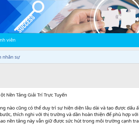
nh viên
n nhân sự
ột Nền Tảng Giải Trí Trực Tuyến
tảng nào cũng có thể duy trì sự hiện diện lâu dài và tạo được dấu 
bước, thích nghi với thị trường và dần hoàn thiện để phù hợp với
ì sao nền tảng này vẫn giữ được sức hút trong môi trường cạnh tr