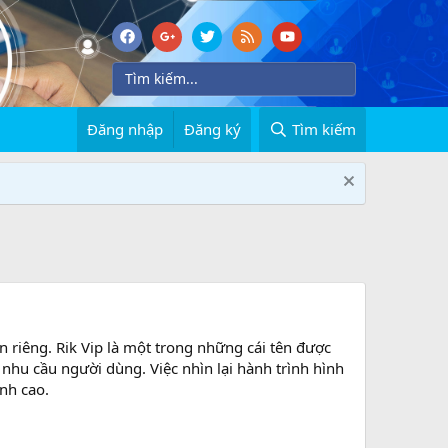
Đăng nhập
Đăng ký
Tìm kiếm
ấn riêng. Rik Vip là một trong những cái tên được
 nhu cầu người dùng. Việc nhìn lại hành trình hình
anh cao.