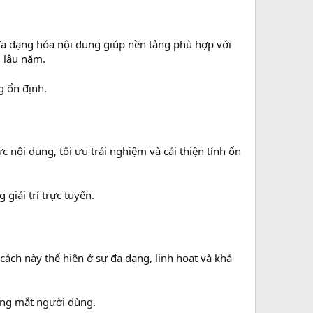
đa dạng hóa nội dung giúp nền tảng phù hợp với
 lâu năm.
g ổn định.
 nội dung, tối ưu trải nghiệm và cải thiện tính ổn
giải trí trực tuyến.
cách này thể hiện ở sự đa dạng, linh hoạt và khả
rong mắt người dùng.