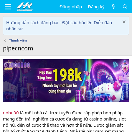
Đăng nhập
Đăng ký
Hướng dẫn cách đăng bài - Đặt câu hỏi lên Diễn đàn
nhân sự
Thành viên
pipecncom
nohu90
là một nhà cái trực tuyến được cấp phép hợp pháp,
mang đến trải nghiệm cá cược đa dạng từ casino online, slot
nổ hũ, đến cá cược thể thao và hơn thế nữa. Được giám sát
bởi tổ chức PAGCOR danh tiếng, Nhà Cái này cam kết mang