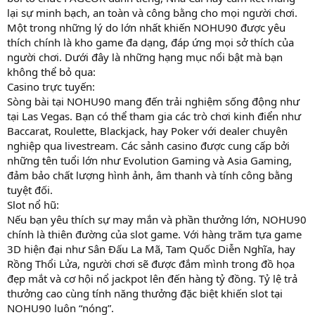
lại sự minh bạch, an toàn và công bằng cho mọi người chơi.
Một trong những lý do lớn nhất khiến NOHU90 được yêu
thích chính là kho game đa dạng, đáp ứng mọi sở thích của
người chơi. Dưới đây là những hạng mục nổi bật mà bạn
không thể bỏ qua:
Casino trực tuyến:
Sòng bài tại NOHU90 mang đến trải nghiệm sống động như
tại Las Vegas. Bạn có thể tham gia các trò chơi kinh điển như
Baccarat, Roulette, Blackjack, hay Poker với dealer chuyên
nghiệp qua livestream. Các sảnh casino được cung cấp bởi
những tên tuổi lớn như Evolution Gaming và Asia Gaming,
đảm bảo chất lượng hình ảnh, âm thanh và tính công bằng
tuyệt đối.
Slot nổ hũ:
Nếu bạn yêu thích sự may mắn và phần thưởng lớn, NOHU90
chính là thiên đường của slot game. Với hàng trăm tựa game
3D hiện đại như Sân Đấu La Mã, Tam Quốc Diễn Nghĩa, hay
Rồng Thổi Lửa, người chơi sẽ được đắm mình trong đồ họa
đẹp mắt và cơ hội nổ jackpot lên đến hàng tỷ đồng. Tỷ lệ trả
thưởng cao cùng tính năng thưởng đặc biệt khiến slot tại
NOHU90 luôn “nóng”.