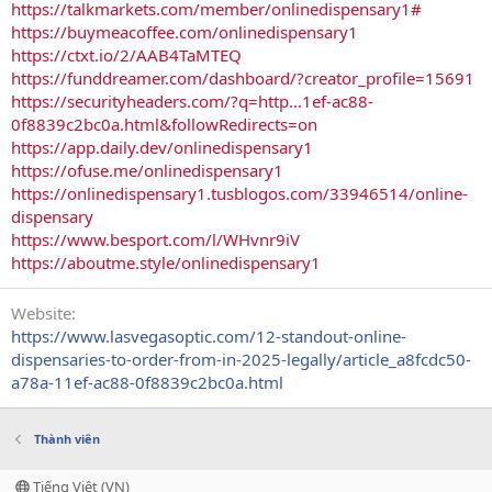
https://talkmarkets.com/member/onlinedispensary1#
https://buymeacoffee.com/onlinedispensary1
https://ctxt.io/2/AAB4TaMTEQ
https://funddreamer.com/dashboard/?creator_profile=15691
https://securityheaders.com/?q=http...1ef-ac88-
0f8839c2bc0a.html&followRedirects=on
https://app.daily.dev/onlinedispensary1
https://ofuse.me/onlinedispensary1
https://onlinedispensary1.tusblogos.com/33946514/online-
dispensary
https://www.besport.com/l/WHvnr9iV
https://aboutme.style/onlinedispensary1
Website
https://www.lasvegasoptic.com/12-standout-online-
dispensaries-to-order-from-in-2025-legally/article_a8fcdc50-
a78a-11ef-ac88-0f8839c2bc0a.html
Thành viên
Tiếng Việt (VN)