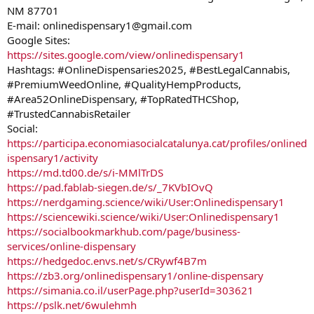
NM 87701
E-mail: onlinedispensary1@gmail.com
Google Sites:
https://sites.google.com/view/onlinedispensary1
Hashtags: #OnlineDispensaries2025, #BestLegalCannabis,
#PremiumWeedOnline, #QualityHempProducts,
#Area52OnlineDispensary, #TopRatedTHCShop,
#TrustedCannabisRetailer
Social:
https://participa.economiasocialcatalunya.cat/profiles/onlined
ispensary1/activity
https://md.td00.de/s/i-MMlTrDS
https://pad.fablab-siegen.de/s/_7KVbIOvQ
https://nerdgaming.science/wiki/User:Onlinedispensary1
https://sciencewiki.science/wiki/User:Onlinedispensary1
https://socialbookmarkhub.com/page/business-
services/online-dispensary
https://hedgedoc.envs.net/s/CRywf4B7m
https://zb3.org/onlinedispensary1/online-dispensary
https://simania.co.il/userPage.php?userId=303621
https://pslk.net/6wulehmh