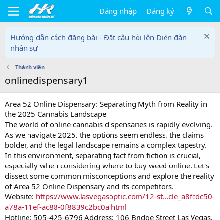
Đăng nhập
Đăng ký
Hướng dẫn cách đăng bài - Đặt câu hỏi lên Diễn đàn
nhân sự
Thành viên
onlinedispensary1
Area 52 Online Dispensary: Separating Myth from Reality in
the 2025 Cannabis Landscape
The world of online cannabis dispensaries is rapidly evolving.
As we navigate 2025, the options seem endless, the claims
bolder, and the legal landscape remains a complex tapestry.
In this environment, separating fact from fiction is crucial,
especially when considering where to buy weed online. Let's
dissect some common misconceptions and explore the reality
of Area 52 Online Dispensary and its competitors.
Website:
https://www.lasvegasoptic.com/12-st...cle_a8fcdc50-
a78a-11ef-ac88-0f8839c2bc0a.html
Hotline: 505-425-6796 Address: 106 Bridge Street Las Vegas,