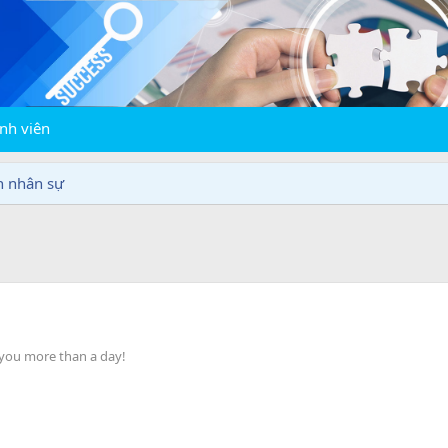
nh viên
n nhân sự
 you more than a day!