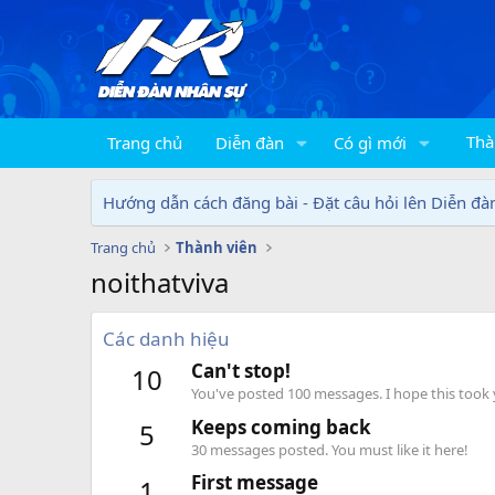
Thà
Trang chủ
Diễn đàn
Có gì mới
Hướng dẫn cách đăng bài - Đặt câu hỏi lên Diễn đà
Trang chủ
Thành viên
noithatviva
Các danh hiệu
Can't stop!
10
You've posted 100 messages. I hope this took
Keeps coming back
5
30 messages posted. You must like it here!
First message
1