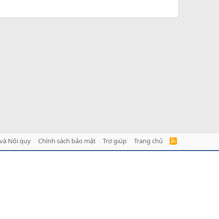
và Nội quy
Chính sách bảo mật
Trợ giúp
Trang chủ
R
S
S