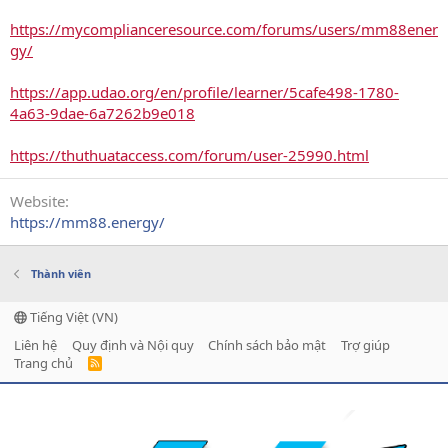
https://mycomplianceresource.com/forums/users/mm88ener
gy/
https://app.udao.org/en/profile/learner/5cafe498-1780-
4a63-9dae-6a7262b9e018
https://thuthuataccess.com/forum/user-25990.html
Website
https://mm88.energy/
Thành viên
Tiếng Việt (VN)
Liên hệ
Quy định và Nội quy
Chính sách bảo mật
Trợ giúp
Trang chủ
R
S
S