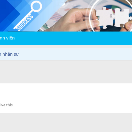
nh viên
n nhân sự
ve this.