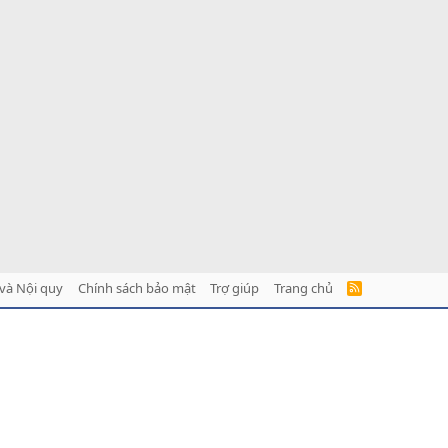
và Nội quy
Chính sách bảo mật
Trợ giúp
Trang chủ
R
S
S