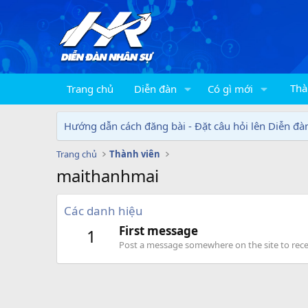
Thà
Trang chủ
Diễn đàn
Có gì mới
Hướng dẫn cách đăng bài - Đặt câu hỏi lên Diễn đà
Trang chủ
Thành viên
maithanhmai
Các danh hiệu
First message
1
Post a message somewhere on the site to recei