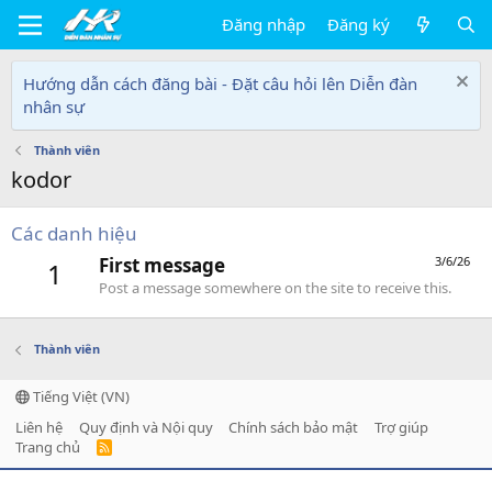
Đăng nhập
Đăng ký
Hướng dẫn cách đăng bài - Đặt câu hỏi lên Diễn đàn
nhân sự
Thành viên
kodor
Các danh hiệu
First message
3/6/26
1
Post a message somewhere on the site to receive this.
Thành viên
Tiếng Việt (VN)
Liên hệ
Quy định và Nội quy
Chính sách bảo mật
Trợ giúp
Trang chủ
R
S
S