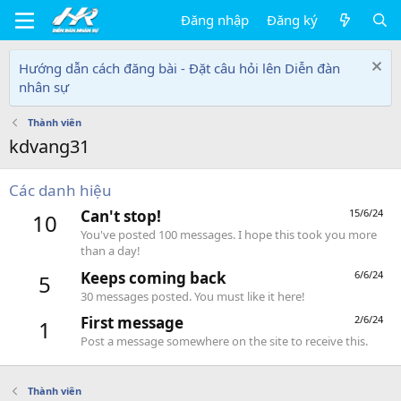
Đăng nhập
Đăng ký
Hướng dẫn cách đăng bài - Đặt câu hỏi lên Diễn đàn
nhân sự
Thành viên
kdvang31
Các danh hiệu
Can't stop!
15/6/24
10
You've posted 100 messages. I hope this took you more
than a day!
Keeps coming back
6/6/24
5
30 messages posted. You must like it here!
First message
2/6/24
1
Post a message somewhere on the site to receive this.
Thành viên