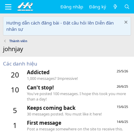
Đăng nhập
Đăng ký
Hướng dẫn cách đăng bài - Đặt câu hỏi lên Diễn đàn
nhân sự
Thành viên
johnjay
Các danh hiệu
Addicted
25/5/26
20
1,000 messages? Impressive!
Can't stop!
26/6/25
10
You've posted 100 messages. I hope this took you more
than a day!
Keeps coming back
15/6/25
5
30 messages posted. You must like it here!
First message
14/6/25
1
Post a message somewhere on the site to receive this.