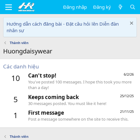
Đăng nhập
Đăng ký
Hướng dẫn cách đăng bài - Đặt câu hỏi lên Diễn đàn
nhân sự
Thành viên
Huongdaisywear
Các danh hiệu
Can't stop!
6/2/26
10
You've posted 100 messages. I hope this took you more
than a day!
Keeps coming back
25/12/25
5
30 messages posted. You must like it here!
First message
21/11/25
1
Post a message somewhere on the site to receive this.
Thành viên