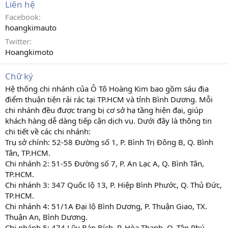
Liên hệ
Facebook
hoangkimauto
Twitter
Hoangkimoto
Chữ ký
Hệ thống chi nhánh của Ô Tô Hoàng Kim bao gồm sáu địa
điểm thuận tiện rải rác tại TP.HCM và tỉnh Bình Dương. Mỗi
chi nhánh đều được trang bị cơ sở hạ tầng hiện đại, giúp
khách hàng dễ dàng tiếp cận dịch vụ. Dưới đây là thông tin
chi tiết về các chi nhánh:
Trụ sở chính: 52-58 Đường số 1, P. Bình Trị Đông B, Q. Bình
Tân, TP.HCM.
Chi nhánh 2: 51-55 Đường số 7, P. An Lạc A, Q. Bình Tân,
TP.HCM.
Chi nhánh 3: 347 Quốc lộ 13, P. Hiệp Bình Phước, Q. Thủ Đức,
TP.HCM.
Chi nhánh 4: 51/1A Đại lộ Bình Dương, P. Thuận Giao, TX.
Thuận An, Bình Dương.
Chi nhánh 5: 474 Lũy Bán Bích, P. Hòa Thạnh, Q. Tân Phú,