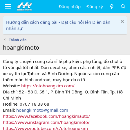
Đăng nhập
Đăng ký
Hướng dẫn cách đăng bài - Đặt câu hỏi lên Diễn đàn
nhân sự
Thành viên
hoangkimoto
Công ty chuyên cung cấp sỉ lẻ phụ kiện, phụ tùng, đồ chơi ô
tô với giá tốt nhất. Dán decal xe, phim cách nhiệt, dán PPF, độ
xe uy tín tại Tphcm và Bình Dương. Ngoài ra còn cung cấp
thêm màn hình android, may bọc da ô tô.
Website:
https://otohoangkim.com/
Địa chỉ: 52 - 58 Đ. Số 1, P. Bình Trị Đông, Q. Bình Tân, Tp. Hồ
Chí Minh
Hotline: 0707 18 38 68
Email:
hoangkimoto@gmail.com
https://www.facebook.com/hoangkimauto/
https://www.instagram.com/hoangkimoto/
https://www.youtube.com/c/otohoangkim