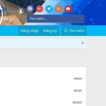
Đăng nhập
Đăng ký
Tìm kiếm
4/6/25
8/5/25
24/3/25