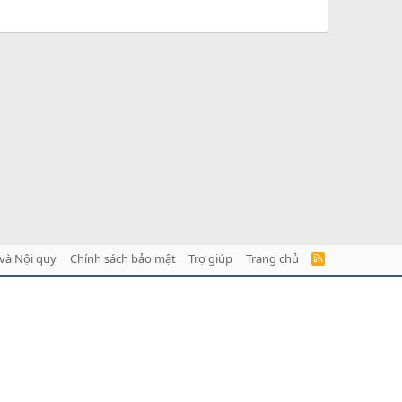
và Nội quy
Chính sách bảo mật
Trợ giúp
Trang chủ
R
S
S