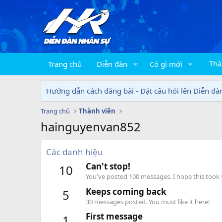
Thà
Trang chủ
Diễn đàn
Có gì mới
Hướng dẫn cách đăng bài - Đặt câu hỏi lên Diễn đà
Trang chủ
Thành viên
hainguyenvan852
Các danh hiệu
Can't stop!
10
You've posted 100 messages. I hope this took
Keeps coming back
5
30 messages posted. You must like it here!
First message
1