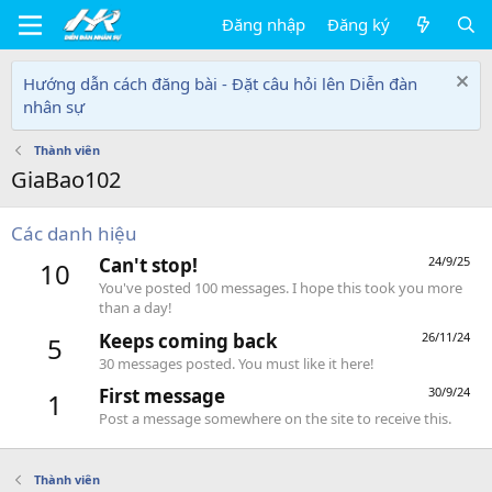
Đăng nhập
Đăng ký
Hướng dẫn cách đăng bài - Đặt câu hỏi lên Diễn đàn
nhân sự
Thành viên
GiaBao102
Các danh hiệu
Can't stop!
24/9/25
10
You've posted 100 messages. I hope this took you more
than a day!
Keeps coming back
26/11/24
5
30 messages posted. You must like it here!
First message
30/9/24
1
Post a message somewhere on the site to receive this.
Thành viên