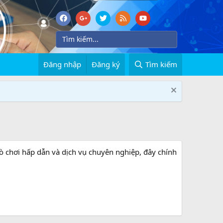
Đăng nhập
Đăng ký
Tìm kiếm
trò chơi hấp dẫn và dịch vụ chuyên nghiệp, đây chính