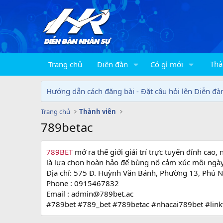
Thà
Trang chủ
Diễn đàn
Có gì mới
Hướng dẫn cách đăng bài - Đặt câu hỏi lên Diễn đà
Trang chủ
Thành viên
789betac
789BET
mở ra thế giới giải trí trực tuyến đỉnh cao
là lựa chọn hoàn hảo để bùng nổ cảm xúc mỗi ngày
Địa chỉ: 575 Đ. Huỳnh Văn Bánh, Phường 13, Phú 
Phone : 0915467832
Email : admin@789bet.ac
#789bet #789_bet #789betac #nhacai789bet #lin