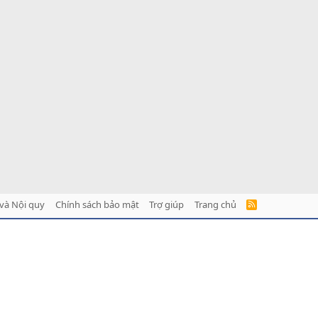
và Nội quy
Chính sách bảo mật
Trợ giúp
Trang chủ
R
S
S