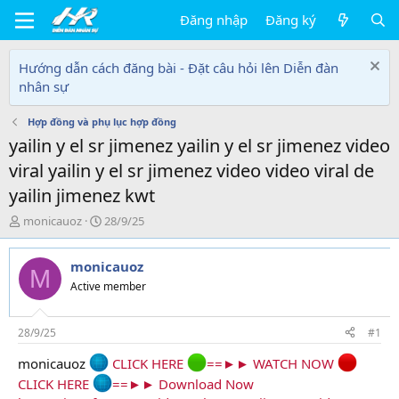
Đăng nhập
Đăng ký
Hướng dẫn cách đăng bài - Đặt câu hỏi lên Diễn đàn
nhân sự
Hợp đồng và phụ lục hợp đồng
yailin y el sr jimenez yailin y el sr jimenez video
viral yailin y el sr jimenez video video viral de
yailin jimenez kwt
T
N
monicauoz
28/9/25
h
g
r
à
monicauoz
e
y
M
a
g
Active member
d
ử
s
i
t
28/9/25
#1
a
monicauoz
CLICK HERE
==►► WATCH NOW
r
t
CLICK HERE
==►► Download Now
e