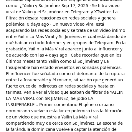
como: ¿“Yailin y Sr. Jiménez Sep 17, 2025 · Se filtra video
viral de Yailin y el Sr Jiménez en Telegram y XTwitter. La
filtración desata reacciones en redes sociales y genera
polémica. 6 days ago · Un nuevo video viral está
acaparando las redes sociales y se trata de un video íntimo
entre Yailin La Más Viral y Sr. Jiménez, el cual está dando de
qué hablar en todo Internet y en grupos de Telegram. En la
grabación, Yailin la Más Viral aparece junto al influencer y
de acuerdo con las 4 days ago · Cabe recordar que en los
últimos meses tanto Yailin como El Sr. Jiménez y La
Insuperable han estado envueltos en sonadas polémicas.
El influencer fue señalado como el detonante de la ruptura
entre La Insuperable y él mismo, situación que generó un
fuerte cruce de indirectas en redes sociales y hasta en
tarimas. Ven a ver el video que acaban de filtrar de YAILIN
LA MAS VIRAL con SR JIMENEZ, Se jodío LA
INSUPERABLE… Primer comentario El género urbano
dominicano vuelve a estallar en polémica tras la filtración
de un video que muestra a Yailin La Más Viral
compartiendo muy de cerca con Sr. Jiménez. La escena de
la farándula dominicana vuelve a captar la atención del