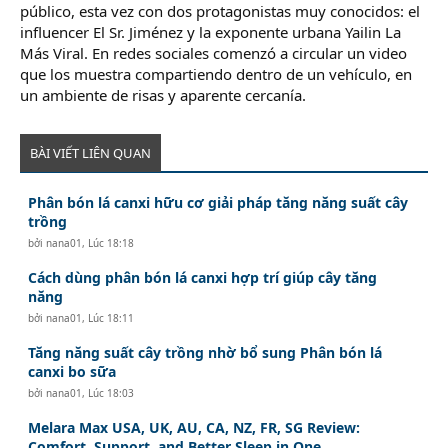
público, esta vez con dos protagonistas muy conocidos: el
influencer El Sr. Jiménez y la exponente urbana Yailin La
Más Viral. En redes sociales comenzó a circular un video
que los muestra compartiendo dentro de un vehículo, en
un ambiente de risas y aparente cercanía.
BÀI VIẾT LIÊN QUAN
Phân bón lá canxi hữu cơ giải pháp tăng năng suất cây
trồng
bởi
nana01
,
Lúc 18:18
Cách dùng phân bón lá canxi hợp trí giúp cây tăng
năng
bởi
nana01
,
Lúc 18:11
Tăng năng suất cây trồng nhờ bổ sung Phân bón lá
canxi bo sữa
bởi
nana01
,
Lúc 18:03
Melara Max USA, UK, AU, CA, NZ, FR, SG Review:
Comfort, Support, and Better Sleep in One