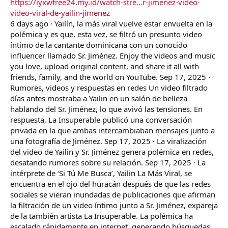
https://iyxwfree24.my.id/watch-stre...r-jimenez-video-
r
video-viral-de-yailin-jimenez
6 days ago · Yailín, la más viral vuelve estar envuelta en la
polémica y es que, esta vez, se filtró un presunto video
íntimo de la cantante dominicana con un conocido
influencer llamado Sr. Jiménez. Enjoy the videos and music
you love, upload original content, and share it all with
friends, family, and the world on YouTube. Sep 17, 2025 ·
Rumores, videos y respuestas en redes Un video filtrado
días antes mostraba a Yailin en un salón de belleza
hablando del Sr. Jiménez, lo que avivó las tensiones. En
respuesta, La Insuperable publicó una conversación
privada en la que ambas intercambiaban mensajes junto a
una fotografía de Jiménez. Sep 17, 2025 · La viralización
del video de Yailin y Sr. Jiménez genera polémica en redes,
desatando rumores sobre su relación. Sep 17, 2025 · La
intérprete de ‘Si Tú Me Busca’, Yailin La Más Viral, se
encuentra en el ojo del huracán después de que las redes
sociales se vieran inundadas de publicaciones que afirman
la filtración de un video íntimo junto a Sr. Jiménez, expareja
de la también artista La Insuperable. La polémica ha
escalado rápidamente en internet, generando búsquedas