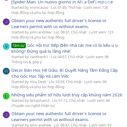
[Spider-Man: Un nuovo giorno in Al𝚝a Def𝚒nizi𝚘𝚗e
Started by monicauoz
Lúc 01:45, Thứ hai
Lượt xem: 126
Hợp đồng và phụ lục hợp đồng
Obtain your new authentic full driver's license or
J
Learners permit with us without exams.
Started by john andrew
Lúc 06:37, Chủ nhật
Lượt xem: 123
Hợp đồng và phụ lục hợp đồng
Góc nội trợ: Bếp điện nhà các mẹ có bị kêu u u
Tâm sự
V
không? Đừng quá lo lắng nhé!
Started by vanthanh1
Lúc 04:57, Chủ nhật
Lượt xem: 98
Thông tin & góp ý
Decor Bàn Học Hệ Giàu: Bí Quyết Nâng Tầm Đẳng Cấp
H
Cho Góc Học Tập Và Làm Việc
Started by Hiru Desk
Lúc 03:59, Chủ nhật
Lượt xem: 96
Hợp đồng và phụ lục hợp đồng
Những siêu phẩm sở hữu lượt truy cập khủng năm 2026
L
Started by larrypham3
Lúc 01:12, Chủ nhật
Lượt xem: 94
Chuyện vui nghề nhân sự
Obtain your new authentic full driver's license or
J
Learners permit with us without exams.
Started by john andrew
Lúc 06:47, Chủ nhật
Lượt xem: 93