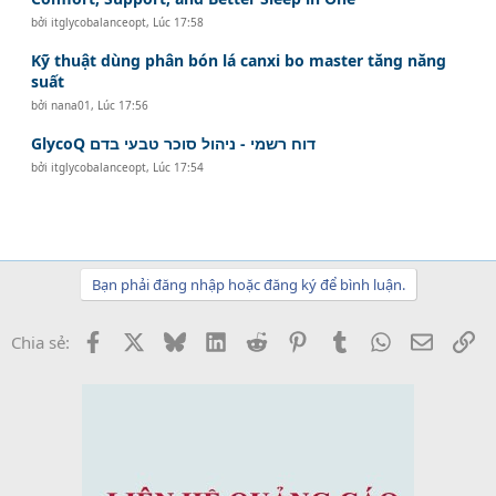
bởi
itglycobalanceopt
,
Lúc 17:58
Kỹ thuật dùng phân bón lá canxi bo master tăng năng
suất
bởi
nana01
,
Lúc 17:56
GlycoQ דוח רשמי - ניהול סוכר טבעי בדם
bởi
itglycobalanceopt
,
Lúc 17:54
Bạn phải đăng nhập hoặc đăng ký để bình luận.
Facebook
X
Bluesky
LinkedIn
Reddit
Pinterest
Tumblr
WhatsApp
Email
Li
Chia sẻ: