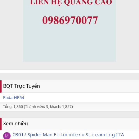
BQT Trực Tuyến
RadarHP54
Tổng: 1,860 (Thành viên: 3, khách: 1,857)
Xem nhiều
CB01.! Spider-Man F𝚒𝚕m i𝚗t𝚎𝚛o S𝚝𝚛𝚎am𝚒𝚗g I𝚃A
M