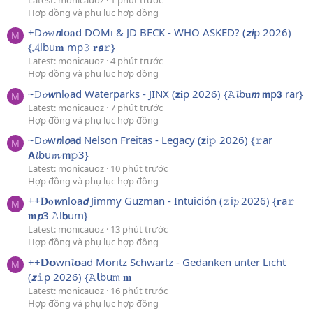
Latest: monicauoz
1 phút trước
Hợp đồng và phụ lục hợp đồng
+D𝓸𝚠𝙣lo𝐚d DOMi & JD BECK - WHO ASKED? (𝙯𝙞p 2026)
M
{𝓐lbu𝐦 mp𝟹 𝐫𝙖𝚛}
Latest: monicauoz
4 phút trước
Hợp đồng và phụ lục hợp đồng
~𝙳𝓸𝙬nl𝐨ad Waterparks - JINX (𝘇𝐢p 2026) {𝙰𝓵b𝐮𝙢 𝗺p𝟯 rar}
M
Latest: monicauoz
7 phút trước
Hợp đồng và phụ lục hợp đồng
~D𝓸w𝙣l𝙤a𝗱 Nelson Freitas - Legacy (𝘇i𝚙 2026) {𝚛ar
M
𝗔𝓵bu𝓶 𝗺𝚙3}
Latest: monicauoz
10 phút trước
Hợp đồng và phụ lục hợp đồng
++𝐃𝐨𝙬nloa𝙙 Jimmy Guzman - Intuición (𝚣i𝓹 2026) {𝐫a𝚛
M
𝐦𝙥3 𝙰l𝗯um}
Latest: monicauoz
13 phút trước
Hợp đồng và phụ lục hợp đồng
++𝗗𝗼wn𝓵𝗼ad Moritz Schwartz - Gedanken unter Licht
M
(𝙯𝚒p 2026) {𝙰𝗹bu𝚖 𝐦
Latest: monicauoz
16 phút trước
Hợp đồng và phụ lục hợp đồng