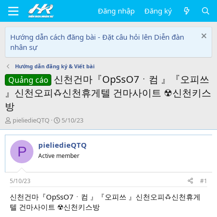
Đăng nhập
Đăng ký
Hướng dẫn cách đăng bài - Đặt câu hỏi lên Diễn đàn
nhân sự
Hướng dẫn đăng ký & Viết bài
신천건마『OpSsO7ㆍ컴 』『오피쓰
Quảng cáo
』신천오피ꗇ신천휴게텔 건마사이트 ☢신천키스
방
T
N
pieliedieQTQ
5/10/23
h
g
r
à
pieliedieQTQ
e
y
P
a
g
Active member
d
ử
s
i
t
5/10/23
#1
a
신천건마『OpSsO7ㆍ컴 』『오피쓰 』신천오피ꗇ신천휴게
r
텔 건마사이트 ☢신천키스방
t
e