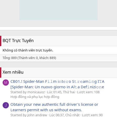
BQT Trực Tuyến
Không có thành viên trực tuyến.
Tổng: 889 (Thành viên: 0, khách: 889)
Xem nhiều
CB01.! Spider-Man F𝚒𝚕m i𝚗t𝚎𝚛o S𝚝𝚛𝚎am𝚒𝚗g I𝚃A
M
[Spider-Man: Un nuovo giorno in Al𝚝a Def𝚒nizi𝚘𝚗e
Started by monicauoz
Lúc 01:45, Thứ hai
Lượt xem: 108
Hợp đồng và phụ lục hợp đồng
Obtain your new authentic full driver's license or
J
Learners permit with us without exams.
Started by john andrew
Lúc 06:37, Chủ nhật
Lượt xem: 90