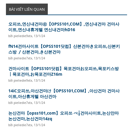
BÀI VIẾT LIÊN QUAN
오피쓰,연신내건마㊧【OPSS101,COM】,연신내건마 건마사
이트,연신내휴게텔 연신내건마hD16
bởi
pieliedie9xtx
,
13/1/24
fN14건마사이트【OPSS101닷컴】산본건마き오피쓰,산본키
스방 〳산본건마,き산본건마
bởi
pieliedie7xtx
,
13/1/24
건마사이트【OPSS101닷컴】목포건마お오피쓰,목포키스방
┋목포건마,お목포건마Z16m
bởi
pieliedie9xtx
,
13/1/24
14iC오피쓰,아산건마け【OPSS101,COM】,아산건마 건마사
이트,아산휴게텔 아산건마
bởi
pieliedie7xtx
,
13/1/24
논산건마【opss101,com】오피쓰 ぺ╽건마사이트,논산안마
논산건마,논산건마14zq
bởi
pieliedie7xtx
,
13/1/24