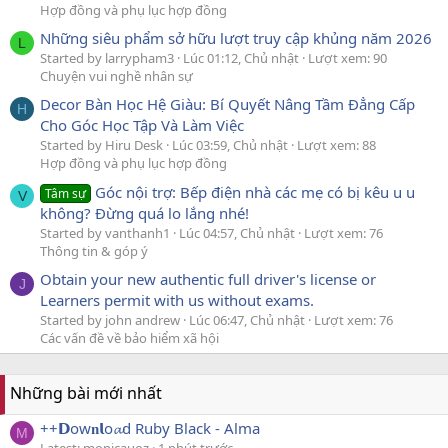
Hợp đồng và phụ lục hợp đồng
Những siêu phẩm sở hữu lượt truy cập khủng năm 2026
L
Started by larrypham3
Lúc 01:12, Chủ nhật
Lượt xem: 90
Chuyện vui nghề nhân sự
Decor Bàn Học Hệ Giàu: Bí Quyết Nâng Tầm Đẳng Cấp
H
Cho Góc Học Tập Và Làm Việc
Started by Hiru Desk
Lúc 03:59, Chủ nhật
Lượt xem: 88
Hợp đồng và phụ lục hợp đồng
Góc nội trợ: Bếp điện nhà các mẹ có bị kêu u u
Tâm sự
V
không? Đừng quá lo lắng nhé!
Started by vanthanh1
Lúc 04:57, Chủ nhật
Lượt xem: 76
Thông tin & góp ý
Obtain your new authentic full driver's license or
J
Learners permit with us without exams.
Started by john andrew
Lúc 06:47, Chủ nhật
Lượt xem: 76
Các vấn đề về bảo hiểm xã hội
Những bài mới nhất
++𝗗ow𝐧𝗹o𝓪d Ruby Black - Alma
M