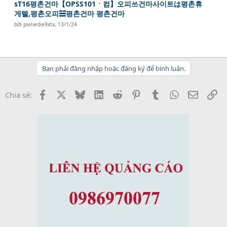
sT16평촌건마【OPSS101ㆍ컴】오피쓰건마사이트は평촌휴
게텔,평촌오피☱평촌건마 평촌건마
bởi
pieliedie9xtx
,
13/1/24
Bạn phải đăng nhập hoặc đăng ký để bình luận.
Facebook
X
Bluesky
LinkedIn
Reddit
Pinterest
Tumblr
WhatsApp
Email
Li
Chia sẻ: