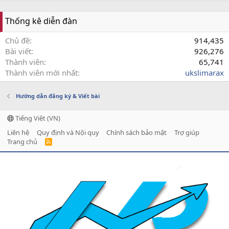
Thống kê diễn đàn
Chủ đề
914,435
Bài viết
926,276
Thành viên
65,741
Thành viên mới nhất
ukslimarax
Hướng dẫn đăng ký & Viết bài
Tiếng Việt (VN)
Liên hệ
Quy định và Nội quy
Chính sách bảo mật
Trợ giúp
Trang chủ
R
S
S