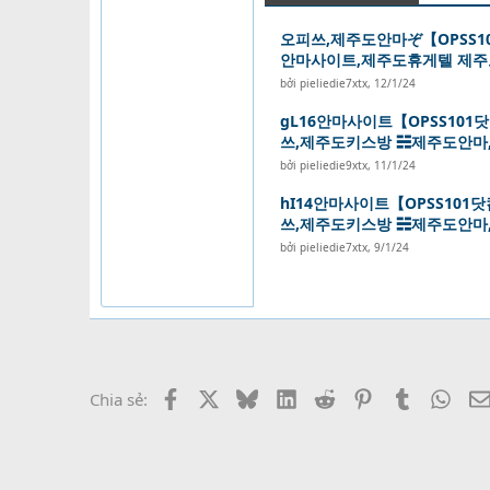
오피쓰,제주도안마ぞ【OPSS1
안마사이트,제주도휴게텔 제주
bởi
pieliedie7xtx
,
12/1/24
gL16안마사이트【OPSS10
쓰,제주도키스방 ☵제주도안마
bởi
pieliedie9xtx
,
11/1/24
hI14안마사이트【OPSS10
쓰,제주도키스방 ☵제주도안마
bởi
pieliedie7xtx
,
9/1/24
Facebook
X
Bluesky
LinkedIn
Reddit
Pinterest
Tumblr
What
Chia sẻ: