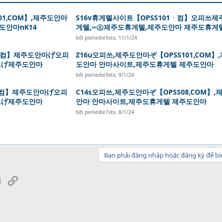
01,COM】,제주도안마
S16v휴게텔사이트【OPSS101ㆍ컴】오피쓰제
도안마nK14
게텔,═㊏제주도휴게텔,제주도안마 제주도휴게
bởi
pieliedie9xtx
,
11/1/24
1닷컴】제주도안마げ오피
Z16u오피쓰,제주도안마ぞ【OPSS101,COM】
,げ제주도안마
도안마 안마사이트,제주도휴게텔 제주도안마
bởi
pieliedie9xtx
,
9/1/24
1닷컴】제주도안마げ오피
C14s오피쓰,제주도안마ぞ【OPSS08,COM】,
,げ제주도안마
안마 안마사이트,제주도휴게텔 제주도안마
bởi
pieliedie7xtx
,
8/1/24
Bạn phải đăng nhập hoặc đăng ký để bì
sApp
Email
Link