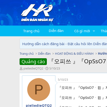
Diễn đàn
Trang chủ
Có gì mới
Thà
Hướng dẫn cách đăng bài - Đặt câu hỏi lên Diễn đà
Trang chủ
Diễn đàn
HOẠT ĐỘNG & ĐIỀU HÀNH
Hướng
『오피쓰 』『OpSs
Quảng cáo
T
N
pieliedieQTQ2
5/10/23
h
g
r
à
5/10/23
e
y
P
a
g
『오피쓰 』『OpSsO7ㆍ컴
d
ử
s
i
『오피쓰 』『OpSsO7ㆍ컴
t
a
pieliedieQTQ2
r