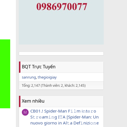
BQT Trực Tuyến
sanrung
thegioigiay
Tổng: 2,147 (Thành viên: 2, khách: 2,145)
Xem nhiều
CB01.! Spider-Man F𝚒𝚕m i𝚗t𝚎𝚛o
M
S𝚝𝚛𝚎am𝚒𝚗g I𝚃A [Spider-Man: Un
nuovo giorno in Al𝚝a Def𝚒nizi𝚘𝚗e