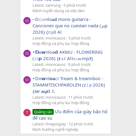
Latest: sanrung
5 phút trước
Kênh tuyển dụng và việc làm
~D𝚘𝚠nlo𝐚𝐝 mono guitarra -
M
Canciones que no cuestan nada (𝔃𝓲p
2026) {𝚖𝓹3 Al
Latest: monicauoz
5 phút trước
Hợp đồng và phụ lục hợp đồng
+𝗗𝐨𝘄nloa𝗱 AKMU - FLOWERING
M
(𝚣i𝗽 2026) {𝗿𝚊r Al𝓫𝚞𝓶 mp𝟑}
Latest: monicauoz
8 phút trước
Hợp đồng và phụ lục hợp đồng
+Do𝘄nl𝗼𝗮𝚍 Tream & treamiboii -
M
STAMMTISCHPAROLEN (z𝚒𝓹 2026)
{𝙧ar 𝐦𝙥3 𝙰
Latest: monicauoz
11 phút trước
Hợp đồng và phụ lục hợp đồng
Ưu điểm của giày bảo hộ
Quảng cáo
T
đế cao su
Latest: thegioigiay
12 phút trước
Định hướng nghề nghiệp