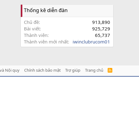
Thống kê diễn đàn
Chủ đề
913,890
Bài viết
925,729
Thành viên
65,737
Thành viên mới nhất
iwinclubrucom01
và Nội quy
Chính sách bảo mật
Trợ giúp
Trang chủ
R
S
S