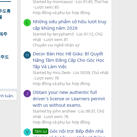
Started by monicauoz
Lúc 01:45, Thứ hai
Lượt xem: 85
주도휴
Hợp đồng và phụ lục hợp đồng
텔
Những siêu phẩm sở hữu lượt truy
L
cập khủng năm 2026
,제주
Started by larrypham3
Lúc 01:12, Chủ
nhật
Lượt xem: 81
Chuyện vui nghề nhân sự
Decor Bàn Học Hệ Giàu: Bí Quyết
H
제주도
Nâng Tầm Đẳng Cấp Cho Góc Học
Tập Và Làm Việc
Started by Hiru Desk
Lúc 03:59, Chủ nhật
Lượt xem: 78
Hợp đồng và phụ lục hợp đồng
Obtain your new authentic full
J
nh luận.
driver's license or Learners permit
with us without exams.
Started by john andrew
Lúc 06:37, Chủ
nhật
Lượt xem: 78
Hợp đồng và phụ lục hợp đồng
Góc nội trợ: Bếp điện nhà
Tâm sự
V