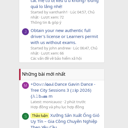
các mẹ có bị kêu u u không? Đừng
quá lo lắng nhé!
Started by vanthanh1
Lúc 04:57, Chủ
nhật
Lượt xem: 72
Thông tin & góp ý
Obtain your new authentic full
J
driver's license or Learners permit
with us without exams.
Started by john andrew
Lúc 06:47, Chủ
nhật
Lượt xem: 66
Các vấn đề về bảo hiểm xã hội
Những bài mới nhất
+Do𝚠𝚗l𝗼a𝓭 Dance Gavin Dance -
M
Tree City Sessions 3 (𝚣𝗶p 2026)
{𝙰𝚕b𝓾𝐦 m
Latest: monicauoz
2 phút trước
Hợp đồng và phụ lục hợp đồng
Xưởng Sản Xuất Ống Gió
Thảo luận
S
Uy Tín – Gia Công Chuyên Nghiệp
Theo Yêu Cầu