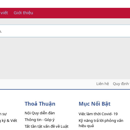
 viết
Giới thiệu
.
Liên hệ
Quy định 
Thoả Thuận
Mục Nổi Bật
Nội Quy diễn đàn
n sự
Việc làm thời Covid- 19
Thông tin - Góp ý
ký & Viết
Kỹ năng trả lời phỏng vấn
hiệu quả
Tất tần tật vấn đề về Luật