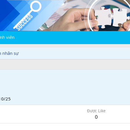
nh viên
n nhân sự
10/25
Được Like
0