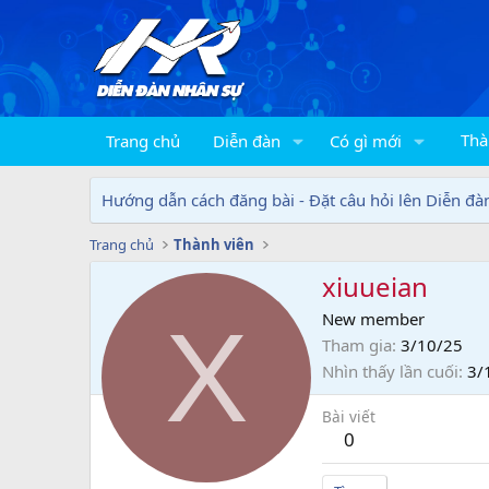
Thà
Trang chủ
Diễn đàn
Có gì mới
Hướng dẫn cách đăng bài - Đặt câu hỏi lên Diễn đà
Trang chủ
Thành viên
xiuueian
X
New member
Tham gia
3/10/25
Nhìn thấy lần cuối
3/
Bài viết
0