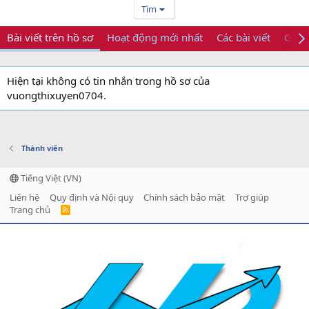
Tìm
Bài viết trên hồ sơ
Hoạt động mới nhất
Các bài viết
Giới 
Hiện tại không có tin nhắn trong hồ sơ của
vuongthixuyen0704.
Thành viên
Tiếng Việt (VN)
Liên hệ
Quy định và Nội quy
Chính sách bảo mật
Trợ giúp
Trang chủ
R
S
S