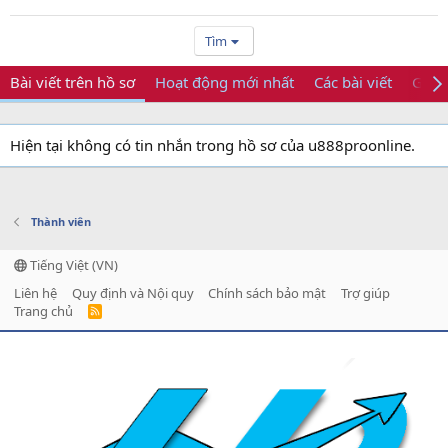
Tìm
Bài viết trên hồ sơ
Hoạt động mới nhất
Các bài viết
Giới 
Hiện tại không có tin nhắn trong hồ sơ của u888proonline.
Thành viên
Tiếng Việt (VN)
Liên hệ
Quy định và Nội quy
Chính sách bảo mật
Trợ giúp
Trang chủ
R
S
S