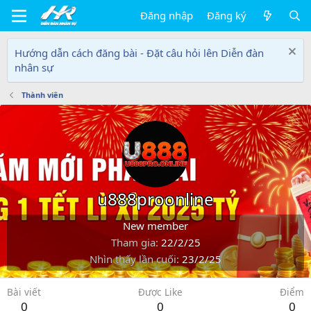
Đăng nhập
Đăng ký
Hướng dẫn cách đăng bài - Đặt câu hỏi lên Diễn đàn
nhân sự
Thành viên
u888proonline
New member
Tham gia
22/2/25
Nhìn thấy lần cuối
23/2/25
Bài viết
Được Like
Điểm
0
0
0