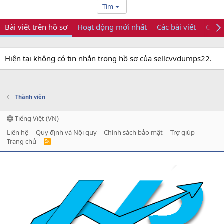
Tìm
Bài viết trên hồ sơ
Hoạt động mới nhất
Các bài viết
Giới 
Hiện tại không có tin nhắn trong hồ sơ của sellcvvdumps22.
Thành viên
Tiếng Việt (VN)
Liên hệ
Quy định và Nội quy
Chính sách bảo mật
Trợ giúp
Trang chủ
R
S
S