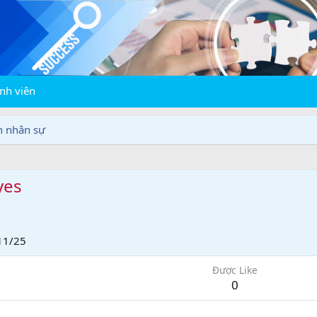
nh viên
n nhân sự
yes
11/25
Được Like
0