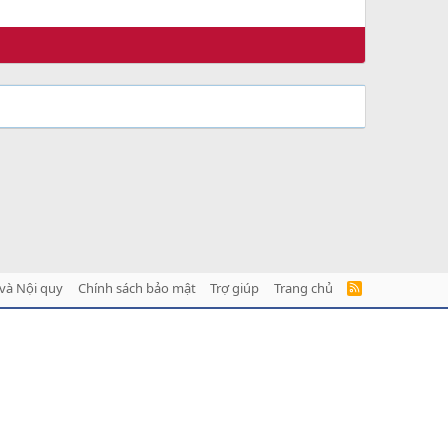
và Nội quy
Chính sách bảo mật
Trợ giúp
Trang chủ
R
S
S