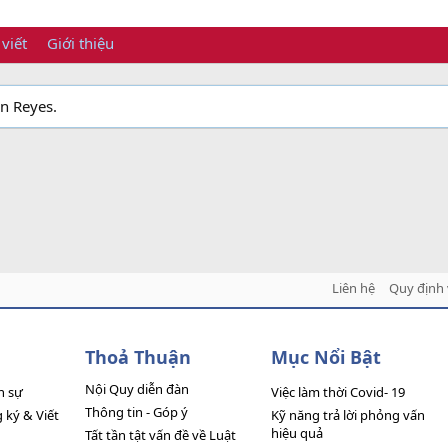
 viết
Giới thiệu
an Reyes.
Liên hệ
Quy định 
Thoả Thuận
Mục Nổi Bật
Nội Quy diễn đàn
n sự
Việc làm thời Covid- 19
Thông tin - Góp ý
ký & Viết
Kỹ năng trả lời phỏng vấn
hiệu quả
Tất tần tật vấn đề về Luật