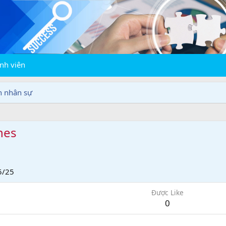
nh viên
n nhân sự
hes
5/25
Được Like
0