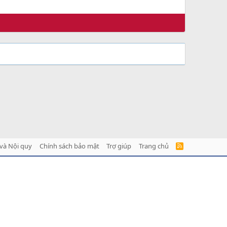
và Nội quy
Chính sách bảo mật
Trợ giúp
Trang chủ
R
S
S