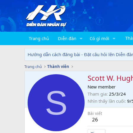
Thà
Trang chủ
Diễn đàn
Có gì mới
Hướng dẫn cách đăng bài - Đặt câu hỏi lên Diễn đà
Trang chủ
Thành viên
Scott W. Hug
S
New member
Tham gia
25/3/24
Nhìn thấy lần cuối
9/
Bài viết
26