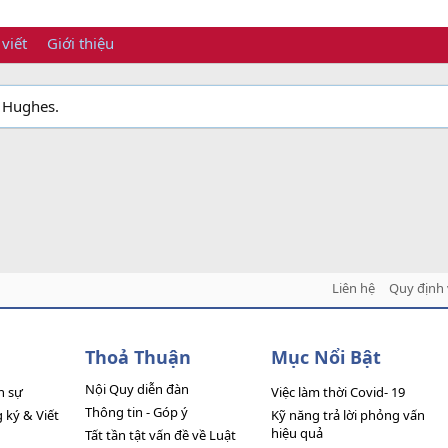
 viết
Giới thiệu
. Hughes.
Liên hệ
Quy định 
Thoả Thuận
Mục Nổi Bật
Nội Quy diễn đàn
n sự
Việc làm thời Covid- 19
Thông tin - Góp ý
ký & Viết
Kỹ năng trả lời phỏng vấn
hiệu quả
Tất tần tật vấn đề về Luật