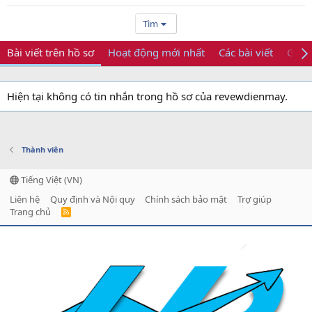
Tìm
Bài viết trên hồ sơ
Hoạt động mới nhất
Các bài viết
Giới 
Hiện tại không có tin nhắn trong hồ sơ của revewdienmay.
Thành viên
Tiếng Việt (VN)
Liên hệ
Quy định và Nội quy
Chính sách bảo mật
Trợ giúp
Trang chủ
R
S
S