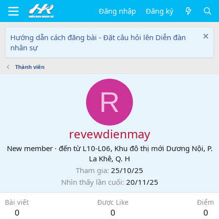
Đăng nhập
Đăng ký
Hướng dẫn cách đăng bài - Đặt câu hỏi lên Diễn đàn
nhân sự
Thành viên
R
revewdienmay
New member
·
đến từ
L10-L06, Khu đô thị mới Dương Nội, P.
La Khê, Q. H
Tham gia
25/10/25
Nhìn thấy lần cuối
20/11/25
Bài viết
Được Like
Điểm
0
0
0