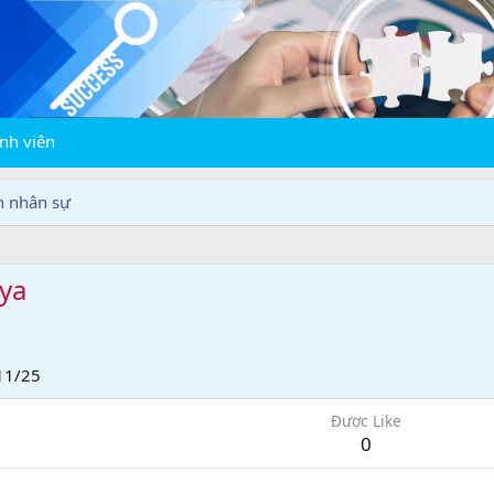
nh viên
n nhân sự
ya
11/25
Được Like
0