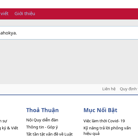
 viết
Giới thiệu
mahokya.
Liên hệ
Quy định 
Thoả Thuận
Mục Nổi Bật
Nội Quy diễn đàn
n sự
Việc làm thời Covid- 19
Thông tin - Góp ý
ký & Viết
Kỹ năng trả lời phỏng vấn
hiệu quả
Tất tần tật vấn đề về Luật