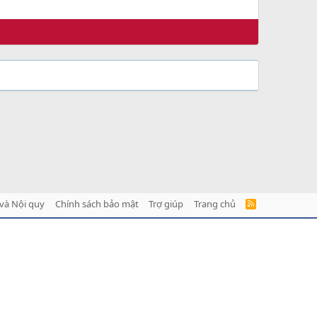
và Nội quy
Chính sách bảo mật
Trợ giúp
Trang chủ
R
S
S