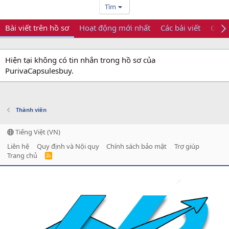
Tìm
Bài viết trên hồ sơ
Hoạt động mới nhất
Các bài viết
Giới 
Hiện tại không có tin nhắn trong hồ sơ của
PurivaCapsulesbuy.
Thành viên
Tiếng Việt (VN)
Liên hệ
Quy định và Nội quy
Chính sách bảo mật
Trợ giúp
Trang chủ
R
S
S