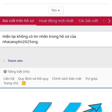
Tìm
Bài viết trên hồ sơ
Hoạt động mới nhất
Các bài viết
Giới 
Hiện tại không có tin nhắn trong hồ sơ của
nhacaiuytin2025org.
Thành viên
Tiếng Việt (VN)
Liên hệ
Quy định và Nội quy
Chính sách bảo mật
Trợ giúp
Trang chủ
R
S
S