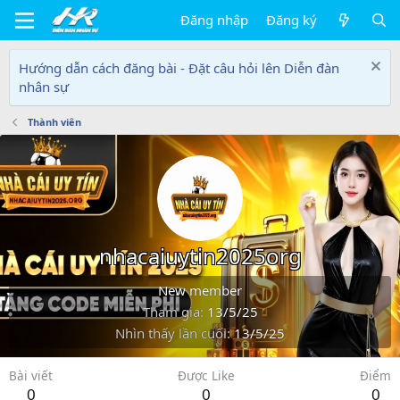
Đăng nhập
Đăng ký
Hướng dẫn cách đăng bài - Đặt câu hỏi lên Diễn đàn
nhân sự
Thành viên
nhacaiuytin2025org
New member
Tham gia
13/5/25
Nhìn thấy lần cuối
13/5/25
Bài viết
Được Like
Điểm
0
0
0