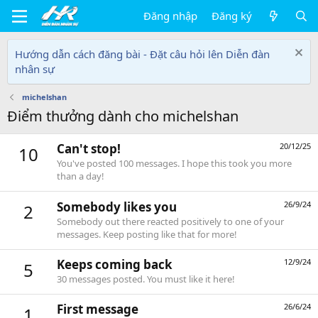
Đăng nhập
Đăng ký
Hướng dẫn cách đăng bài - Đặt câu hỏi lên Diễn đàn
nhân sự
michelshan
Điểm thưởng dành cho michelshan
Can't stop!
20/12/25
10
You've posted 100 messages. I hope this took you more
than a day!
Somebody likes you
26/9/24
2
Somebody out there reacted positively to one of your
messages. Keep posting like that for more!
Keeps coming back
12/9/24
5
30 messages posted. You must like it here!
First message
26/6/24
1