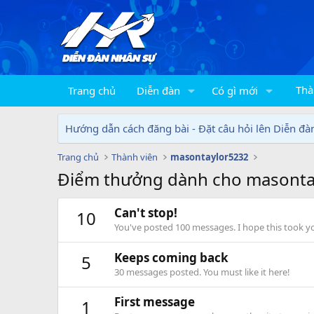
Thà
Trang chủ
Diễn đàn
Có gì mới
Hướng dẫn cách đăng bài - Đặt câu hỏi lên Diễn đà
Trang chủ
Thành viên
masontaylor5232
Điểm thưởng dành cho masonta
Can't stop!
10
You've posted 100 messages. I hope this took y
Keeps coming back
5
30 messages posted. You must like it here!
First message
1