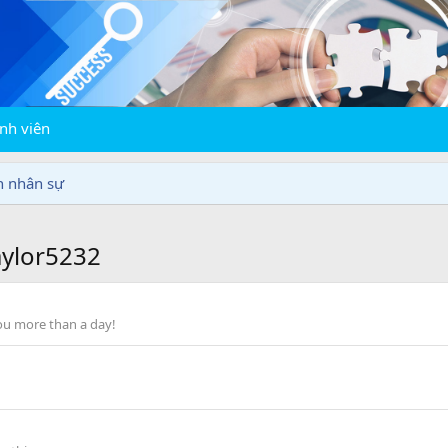
nh viên
n nhân sự
ylor5232
ou more than a day!