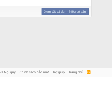
Xem tất cả danh hiệu có sẵn
và Nội quy
Chính sách bảo mật
Trợ giúp
Trang chủ
R
S
S