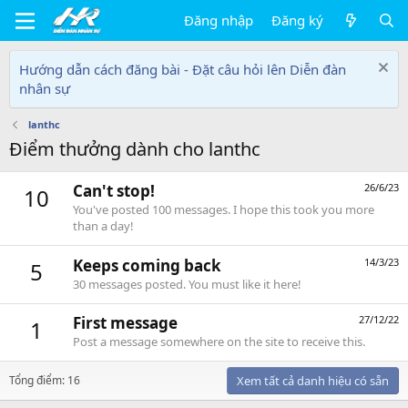
Đăng nhập
Đăng ký
Hướng dẫn cách đăng bài - Đặt câu hỏi lên Diễn đàn
nhân sự
lanthc
Điểm thưởng dành cho lanthc
Can't stop!
26/6/23
10
You've posted 100 messages. I hope this took you more
than a day!
Keeps coming back
14/3/23
5
30 messages posted. You must like it here!
First message
27/12/22
1
Post a message somewhere on the site to receive this.
Tổng điểm: 16
Xem tất cả danh hiệu có sẵn