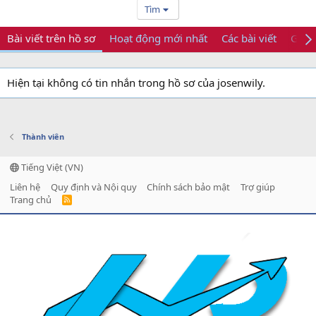
Tìm
Bài viết trên hồ sơ
Hoạt động mới nhất
Các bài viết
Giới 
Hiện tại không có tin nhắn trong hồ sơ của josenwily.
Thành viên
Tiếng Việt (VN)
Liên hệ
Quy định và Nội quy
Chính sách bảo mật
Trợ giúp
Trang chủ
R
S
S