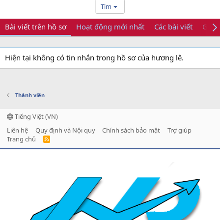
Tìm
Bài viết trên hồ sơ
Hoạt động mới nhất
Các bài viết
Giới 
Hiện tại không có tin nhắn trong hồ sơ của hương lê.
Thành viên
Tiếng Việt (VN)
Liên hệ
Quy định và Nội quy
Chính sách bảo mật
Trợ giúp
Trang chủ
R
S
S