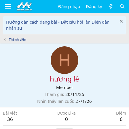
Đăng nhập
Đăng ký
Hướng dẫn cách đăng bài - Đặt câu hỏi lên Diễn đàn
nhân sự
Thành viên
H
hương lê
Member
Tham gia
20/11/25
Nhìn thấy lần cuối
27/1/26
Bài viết
Được Like
Điểm
36
0
6