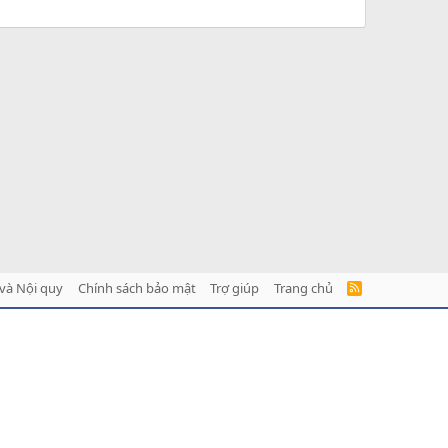
và Nội quy
Chính sách bảo mật
Trợ giúp
Trang chủ
R
S
S