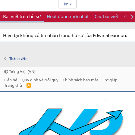
Tìm
Bài viết trên hồ sơ
Hoạt động mới nhất
Các bài viết
Giới 
Hiện tại không có tin nhắn trong hồ sơ của EdwinaLeannon.
Thành viên
Tiếng Việt (VN)
Liên hệ
Quy định và Nội quy
Chính sách bảo mật
Trợ giúp
Trang chủ
R
S
S