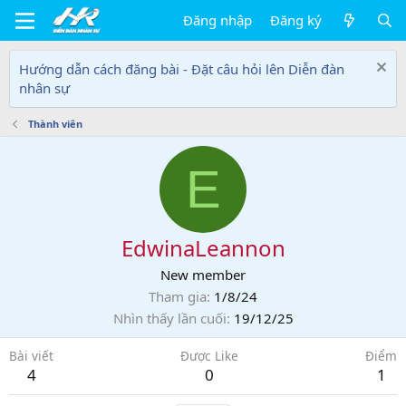
Đăng nhập
Đăng ký
Hướng dẫn cách đăng bài - Đặt câu hỏi lên Diễn đàn
nhân sự
Thành viên
E
EdwinaLeannon
New member
Tham gia
1/8/24
Nhìn thấy lần cuối
19/12/25
Bài viết
Được Like
Điểm
4
0
1