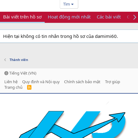
Tìm
Bài viết trên hồ sơ
Hoạt động mới nhất
Các bài viết
Giới 
Hiện tại không có tin nhắn trong hồ sơ của damimi60.
Thành viên
Tiếng Việt (VN)
Liên hệ
Quy định và Nội quy
Chính sách bảo mật
Trợ giúp
Trang chủ
R
S
S