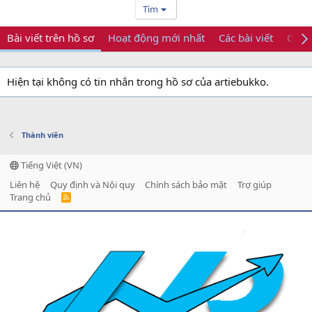
Tìm
Bài viết trên hồ sơ
Hoạt động mới nhất
Các bài viết
Giới 
Hiện tại không có tin nhắn trong hồ sơ của artiebukko.
Thành viên
Tiếng Việt (VN)
Liên hệ
Quy định và Nội quy
Chính sách bảo mật
Trợ giúp
Trang chủ
R
S
S