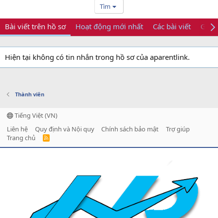
Tìm
Bài viết trên hồ sơ
Hoạt động mới nhất
Các bài viết
Giới 
Hiện tại không có tin nhắn trong hồ sơ của aparentlink.
Thành viên
Tiếng Việt (VN)
Liên hệ
Quy định và Nội quy
Chính sách bảo mật
Trợ giúp
Trang chủ
R
S
S