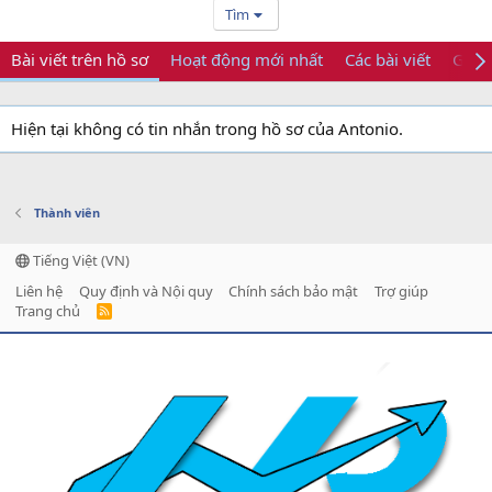
Tìm
Bài viết trên hồ sơ
Hoạt động mới nhất
Các bài viết
Giới 
Hiện tại không có tin nhắn trong hồ sơ của Antonio.
Thành viên
Tiếng Việt (VN)
Liên hệ
Quy định và Nội quy
Chính sách bảo mật
Trợ giúp
Trang chủ
R
S
S